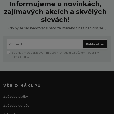
Informujeme o novinkách,
zajímavých akcích a skvělých
slevách!
Kdo by se rád nedozvěděl něco zajímavého z naší nabídky, že. :)
Přihlásit se
Souhlasím se
zpracováním osobních údajů
za účelem rozesílky
newsletteru.
VŠE O NÁKUPU
Způsoby platby
Způsoby doručení