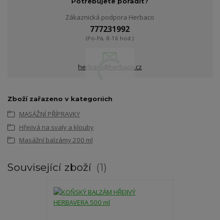
Potřebujete poradit?
Zákaznická podpora Herbaco
777231992
(Po-Pá, 8-16 hod.)
herbaco@herbaco.cz
Zboží zařazeno v kategoriích
MASÁŽNÍ PŘÍPRAVKY
Hřejivá na svaly a klouby
Masážní balzámy 200 ml
Související zboží
1