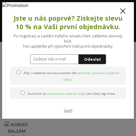
777231992
(Po-Pá, 8-16 hod.)
CZK
0
Jste u nás poprvé? Získejte slevu
0 Kč
10 % na Vaši první objednávku.
Menu
Po registraci a zadání Vašeho emailu Vám zašleme slevový
kód.
Ten uplatníte při vytvoření Vaší první objednávky.
Úvod
MASÁŽNÍ PŘÍPRAVKY
KOŇSKÝ BALZÁM HŘEJIVÝ HERBAVERA 200
ml
Odeslat
KOŇSKÝ BALZÁM HŘEJIVÝ
Přeji si odebírat novinky e-mailem dle
podmínek zpracování osobních
údajů
.
HERBAVERA 200 ml
Souhlasím se
zpracováním osobních údajů
pro účely registrace.
Zavřít