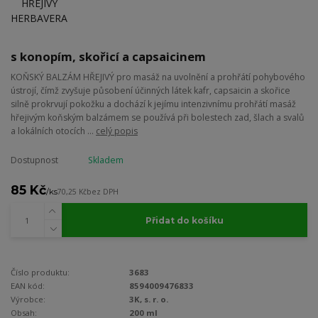
s konopím, skořicí a capsaicinem
KOŇSKÝ BALZÁM HŘEJIVÝ pro masáž na uvolnění a prohřátí pohybového
ústrojí, čímž zvyšuje působení účinných látek kafr, capsaicin a skořice
silně prokrvují pokožku a dochází k jejímu intenzivnímu prohřátí masáž
hřejivým koňským balzámem se používá při bolestech zad, šlach a svalů
a lokálních otocích ...
celý popis
Dostupnost
Skladem
85 Kč
/
ks
70,25 Kč
bez DPH
Přidat do košíku
Číslo produktu:
3683
EAN kód:
8594009476833
Výrobce:
3K, s. r. o.
Obsah:
200 ml