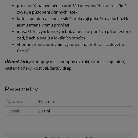
pro masáž na uvolnění a prohřátí pohybového ústrojí, čímž
zvyšuje působení účinných látek
kafr, capsaicin a skořice silně prokrvují pokožku a dochází k
jejímu intenzivnímu prohřátí
masáž hřejivým koňským balzámem se používá při bolestech
zad, šlach a svalů a lokálních otocích
vhodné před sportovním výkonem na prohřátí svalového
ústrojí
Účinné látky:
konopný olej, konopný extrakt, skořice, capsaicin,
kaštan koňský, kostival, čertův dráp
Parametry
Výrobce
3K, s. r. o.
Obsah
200 ml