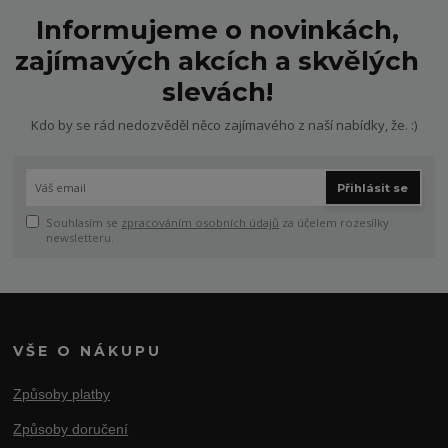
Informujeme o novinkách,
zajímavých akcích a skvělých
slevách!
Kdo by se rád nedozvěděl něco zajímavého z naší nabídky, že. :)
Přihlásit se
Souhlasím se
zpracováním osobních údajů
za účelem rozesílky
newsletteru.
VŠE O NÁKUPU
Způsoby platby
Způsoby doručení