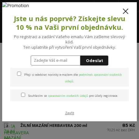
777231992
(Po-Pá, 8-16 hod.)
CZK
0
Jste u nás poprvé? Získejte slevu
0 Kč
10 % na Vaši první objednávku.
Menu
Po registraci a zadání Vašeho emailu Vám zašleme slevový
kód.
Ten uplatníte při vytvoření Vaší první objednávky.
Úvod
PÉČE O RUCE A NOHY
Přípravky pro péči o nohy
Odeslat
Přípravky pro péči o nohy
Přeji si odebírat novinky e-mailem dle
podmínek zpracování osobních
údajů
.
Nejprodávanější
Souhlasím se
zpracováním osobních údajů
pro účely registrace.
KRÉM NA NOHY UREA HERBAVERA
49 Kč
1.
80 ml
40,50 Kč bez DPH
Zavřít
Skladem
TOP produkt
ŽILNÍ MAZÁNÍ HERBAVERA 200 ml
85 Kč
2.
70,25 Kč bez DPH