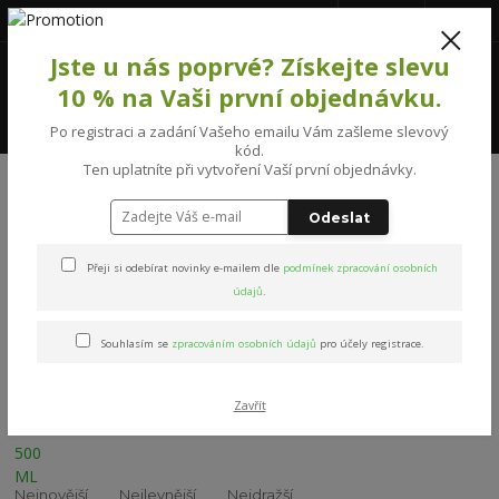
777231992
(Po-Pá, 8-16 hod.)
CZK
0
Jste u nás poprvé? Získejte slevu
0 Kč
10 % na Vaši první objednávku.
Menu
Po registraci a zadání Vašeho emailu Vám zašleme slevový
kód.
Ten uplatníte při vytvoření Vaší první objednávky.
Úvod
MASÁŽNÍ PŘÍPRAVKY
Chladivá na svaly a klouby
Odeslat
Chladivá na svaly a klouby
Přeji si odebírat novinky e-mailem dle
podmínek zpracování osobních
údajů
.
Nejprodávanější
Souhlasím se
zpracováním osobních údajů
pro účely registrace.
KOŇSKÝ EISGEL CHLADIVÝ 500 ML
130 Kč
1.
107,44 Kč bez DPH
Zavřít
Skladem
TOP produkt
Nejnovější
Nejlevnější
Nejdražší