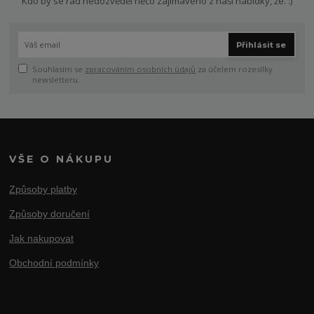
Kdo by se rád nedozvěděl něco zajímavého z naší nabídky, že. :)
Přihlásit se
Souhlasím se
zpracováním osobních údajů
za účelem rozesílky
newsletteru.
VŠE O NÁKUPU
Způsoby platby
Způsoby doručení
Jak nakupovat
Obchodní podmínky