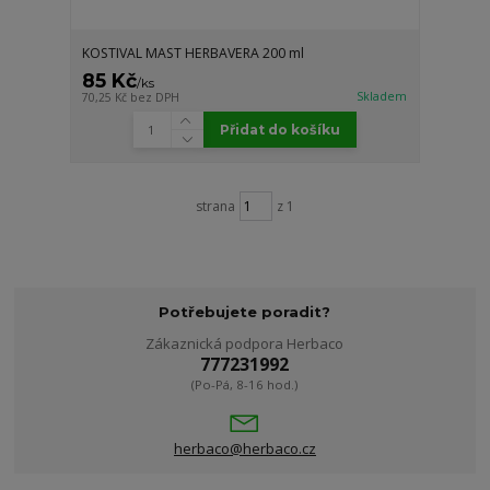
KOSTIVAL MAST HERBAVERA 200 ml
85 Kč
/
ks
Skladem
70,25 Kč
bez DPH
Přidat do košíku
strana
z 1
Potřebujete poradit?
Zákaznická podpora Herbaco
777231992
(Po-Pá, 8-16 hod.)
herbaco@herbaco.cz