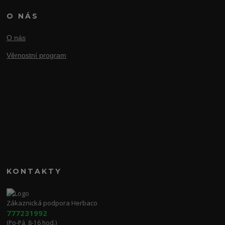
O NÁS
O nás
Věrnostní program
KONTAKTY
Zákaznická podpora Herbaco
777231992
(Po-Pá, 8-16 hod.)