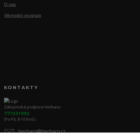
O nás
Věrnostní program
KONTAKTY
Zákaznická podpora Herbaco
777231992
(Po-Pá, 8-16 hod.)
herbaco@herbaco.cz