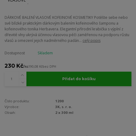
DÁRKOVÉ BALENÍ VLASOVÉ KOFEINOVÉ KOSMETIKY Potěšte sebe nebo
své blízké praktickým dárkovým balením kofeinového šamponu a
kofeinového tonika Herbavera. Elegantní přírodní krabička s výplní z
dřevité vlny ukrývá účinnou vlasovou péči zaměřenou na podporu růstu
vlasů a omezení jejich nadměrného padán...
celý popis
Dostupnost
Skladem
230 Kč
/
ks
190,08 Kč
bez DPH
Přidat do košíku
Číslo produktu:
1200
Výrobce:
3K, s. r. o.
Obsah:
2 x 300 ml