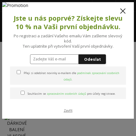
777231992
(Po-Pá, 8-16 hod.)
CZK
0
Jste u nás poprvé? Získejte slevu
0 Kč
10 % na Vaši první objednávku.
Menu
Po registraci a zadání Vašeho emailu Vám zašleme slevový
kód.
Ten uplatníte při vytvoření Vaší první objednávky.
Úvod
PÉČE O VLASY
DÁRKOVÉ BALENÍ VLASOVÉ KOFEINOVÉ KOSMETIKY
Odeslat
DÁRKOVÉ BALENÍ VLASOVÉ
Přeji si odebírat novinky e-mailem dle
podmínek zpracování osobních
KOFEINOVÉ KOSMETIKY
údajů
.
Souhlasím se
zpracováním osobních údajů
pro účely registrace.
Zavřít