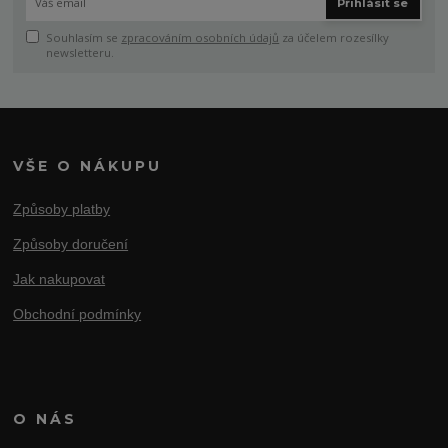
Přihlásit se
Souhlasím se
zpracováním osobních údajů
za účelem rozesílky
newsletteru.
VŠE O NÁKUPU
Způsoby platby
Způsoby doručení
Jak nakupovat
Obchodní podmínky
O NÁS