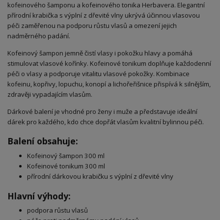
kofeinového šamponu a kofeinového tonika Herbavera. Elegantní
přírodní krabička s výplní z dřevité vlny ukrývá účinnou vlasovou
péči zaměřenou na podporu růstu vlasů a omezení jejich
nadměrného padání.
Kofeinový šampon jemně čistí vlasy i pokožku hlavy a pomáhá
stimulovat vlasové kořínky. Kofeinové tonikum doplňuje každodenní
péči o vlasy a podporuje vitalitu vlasové pokožky. Kombinace
kofeinu, kopřivy, lopuchu, konopí a lichořeřišnice přispívá k silnějším,
zdravěji vypadajícím vlasům.
Dárkové balení je vhodné pro ženy i muže a představuje ideální
dárek pro každého, kdo chce dopřát vlasům kvalitní bylinnou péči.
Balení obsahuje:
Kofeinový šampon 300 ml
Kofeinové tonikum 300 ml
přírodní dárkovou krabičku s výplní z dřevité vlny
Hlavní výhody:
podpora růstu vlasů