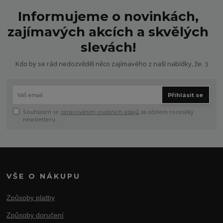
Informujeme o novinkách,
zajímavých akcích a skvělých
slevách!
Kdo by se rád nedozvěděl něco zajímavého z naší nabídky, že. :)
Přihlásit se
Souhlasím se
zpracováním osobních údajů
za účelem rozesílky
newsletteru.
VŠE O NÁKUPU
Způsoby platby
Způsoby doručení