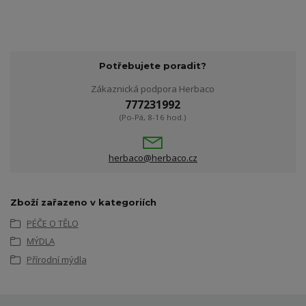
Potřebujete poradit?
Zákaznická podpora Herbaco
777231992
(Po-Pá, 8-16 hod.)
herbaco@herbaco.cz
Zboží zařazeno v kategoriích
PÉČE O TĚLO
MÝDLA
Přírodní mýdla