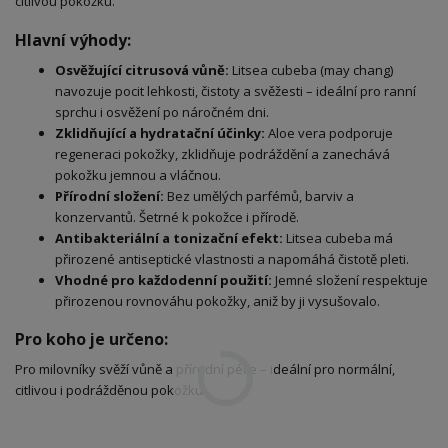
citlivou pokožku.
Hlavní výhody:
Osvěžující citrusová vůně:
Litsea cubeba (may chang)
navozuje pocit lehkosti, čistoty a svěžesti – ideální pro ranní
sprchu i osvěžení po náročném dni.
Zklidňující a hydratační účinky:
Aloe vera podporuje
regeneraci pokožky, zklidňuje podráždění a zanechává
pokožku jemnou a vláčnou.
Přírodní složení:
Bez umělých parfémů, barviv a
konzervantů. Šetrné k pokožce i přírodě.
Antibakteriální a tonizační efekt:
Litsea cubeba má
přirozené antiseptické vlastnosti a napomáhá čistotě pleti.
Vhodné pro každodenní použití:
Jemné složení respektuje
přirozenou rovnováhu pokožky, aniž by ji vysušovalo.
Pro koho je určeno:
Pro milovníky svěží vůně a přírodní péče – ideální pro normální,
citlivou i podrážděnou pokožku.