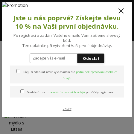
777231992
(Po-Pá, 8-16 hod.)
CZK
0
Jste u nás poprvé? Získejte slevu
0 Kč
10 % na Vaši první objednávku.
Menu
Po registraci a zadání Vašeho emailu Vám zašleme slevový
kód.
Ten uplatníte při vytvoření Vaší první objednávky.
Úvod
PÉČE O TĚLO
Přírodní mýdlo s Litsea cubeba a Aloe vera
Odeslat
Přírodní mýdlo s Litsea
Přeji si odebírat novinky e-mailem dle
podmínek zpracování osobních
cubeba a Aloe vera
údajů
.
Souhlasím se
zpracováním osobních údajů
pro účely registrace.
Zavřít