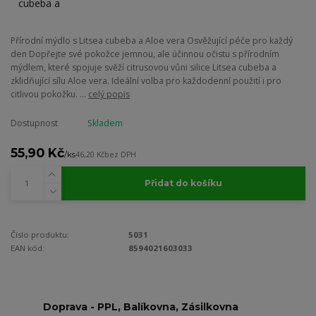
Přírodní mýdlo s Litsea cubeba a Aloe vera Osvěžující péče pro každý
den Dopřejte své pokožce jemnou, ale účinnou očistu s přírodním
mýdlem, které spojuje svěží citrusovou vůni silice Litsea cubeba a
zklidňující sílu Aloe vera. Ideální volba pro každodenní použití i pro
citlivou pokožku. ...
celý popis
Dostupnost
Skladem
55,90 Kč
/
ks
46,20 Kč
bez DPH
Přidat do košíku
Číslo produktu:
5031
EAN kód:
8594021603033
Doprava - PPL, Balíkovna, Zásilkovna