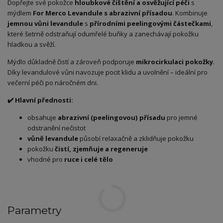
Dopřejte své pokožce
hloubkové čištění a osvěžující péči
s
mýdlem
For Merco Levandule s abrazivní přísadou
. Kombinuje
jemnou vůni levandule
s
přírodními peelingovými částečkami
,
které šetrně odstraňují odumřelé buňky a zanechávají pokožku
hladkou a svěží.
Mýdlo důkladně čistí a zároveň podporuje
mikrocirkulaci pokožky
.
Díky levandulové vůni navozuje pocit klidu a uvolnění – ideální pro
večerní péči po náročném dni.
✔️ Hlavní přednosti:
obsahuje
abrazivní (peelingovou) přísadu
pro jemné
odstranění nečistot
vůně levandule
působí relaxačně a zklidňuje pokožku
pokožku
čistí, zjemňuje a regeneruje
vhodné pro
ruce i celé tělo
Parametry