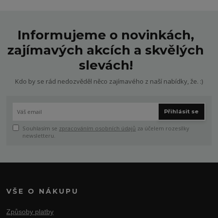
Informujeme o novinkách,
zajímavých akcích a skvělých
slevách!
Kdo by se rád nedozvěděl něco zajímavého z naší nabídky, že. :)
Přihlásit se
Souhlasím se
zpracováním osobních údajů
za účelem rozesílky
newsletteru.
VŠE O NÁKUPU
Způsoby platby