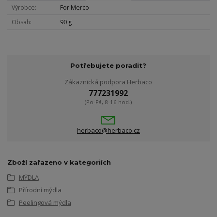
Výrobce
For Merco
Obsah
90 g
Potřebujete poradit?
Zákaznická podpora Herbaco
777231992
(Po-Pá, 8-16 hod.)
herbaco@herbaco.cz
Zboží zařazeno v kategoriích
MÝDLA
Přírodní mýdla
Peelingová mýdla