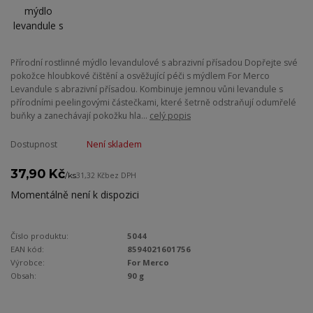
Přírodní rostlinné mýdlo levandulové s abrazivní přísadou Dopřejte své
pokožce hloubkové čištění a osvěžující péči s mýdlem For Merco
Levandule s abrazivní přísadou. Kombinuje jemnou vůni levandule s
přírodními peelingovými částečkami, které šetrně odstraňují odumřelé
buňky a zanechávají pokožku hla...
celý popis
Dostupnost
Není skladem
37,90 Kč
/
ks
31,32 Kč
bez DPH
Momentálně není k dispozici
Číslo produktu:
5044
EAN kód:
8594021601756
Výrobce:
For Merco
Obsah:
90 g