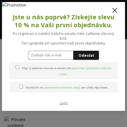
777231992
(Po-Pá, 8-16 hod.)
CZK
0
Jste u nás poprvé? Získejte slevu
0 Kč
10 % na Vaši první objednávku.
Menu
Po registraci a zadání Vašeho emailu Vám zašleme slevový
kód.
Ten uplatníte při vytvoření Vaší první objednávky.
Úvod
MÝDLA
Přírodní rostlinné mýdlo levandule s abrazivní přísadou
Odeslat
Přírodní rostlinné mýdlo
Přeji si odebírat novinky e-mailem dle
podmínek zpracování osobních
levandule s abrazivní
údajů
.
přísadou
Souhlasím se
zpracováním osobních údajů
pro účely registrace.
Zavřít