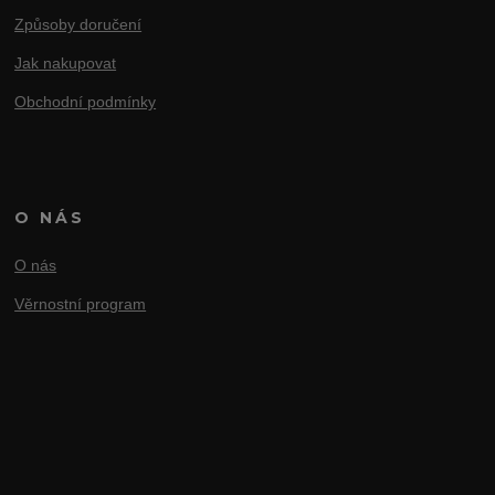
Způsoby doručení
Jak nakupovat
Obchodní podmínky
O NÁS
O nás
Věrnostní program