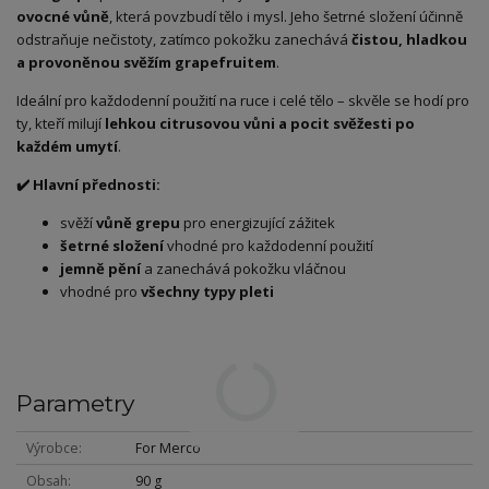
ovocné vůně
, která povzbudí tělo i mysl. Jeho šetrné složení účinně
odstraňuje nečistoty, zatímco pokožku zanechává
čistou, hladkou
a provoněnou svěžím grapefruitem
.
Ideální pro každodenní použití na ruce i celé tělo – skvěle se hodí pro
ty, kteří milují
lehkou citrusovou vůni a pocit svěžesti po
každém umytí
.
✔️ Hlavní přednosti:
svěží
vůně grepu
pro energizující zážitek
šetrné složení
vhodné pro každodenní použití
jemně pění
a zanechává pokožku vláčnou
vhodné pro
všechny typy pleti
Parametry
Výrobce
For Merco
Obsah
90 g