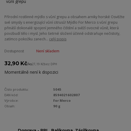
Přírodní rostlinné mýdlo s vůní grepu a obsahem arniky horské Osvěžte
své smysly s energizující vůní citrusů! Mýdlo For Merco s vůní grepu
přináší dokonalé spojení jemného čištění a svěží ovocné vůně, která
povzbudí tělo i mysl. Jeho šetrné složení účinně odstraňuje nečistoty,
zatímco pokožku zanech...
celý popis
Dostupnost
Není skladem
32,90 Kč
/
ks
27,19 Kč
bez DPH
Momentálně není k dispozici
Číslo produktu:
5045
EAN kód:
8594021602807
Výrobce:
For Merco
Obsah:
90 g
Doprava - PPL, Balíkovna, Zásilkovna