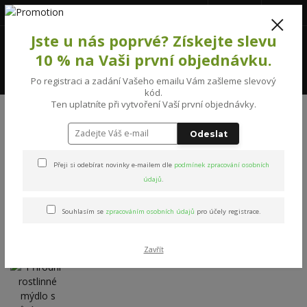
777231992
(Po-Pá, 8-16 hod.)
CZK
0
Jste u nás poprvé? Získejte slevu
0 Kč
10 % na Vaši první objednávku.
Menu
Po registraci a zadání Vašeho emailu Vám zašleme slevový
kód.
Ten uplatníte při vytvoření Vaší první objednávky.
Úvod
MÝDLA
Přírodní rostlinné mýdlo s vůní grepu
Odeslat
Přírodní rostlinné mýdlo s
Přeji si odebírat novinky e-mailem dle
podmínek zpracování osobních
vůní grepu
údajů
.
Souhlasím se
zpracováním osobních údajů
pro účely registrace.
Zavřít