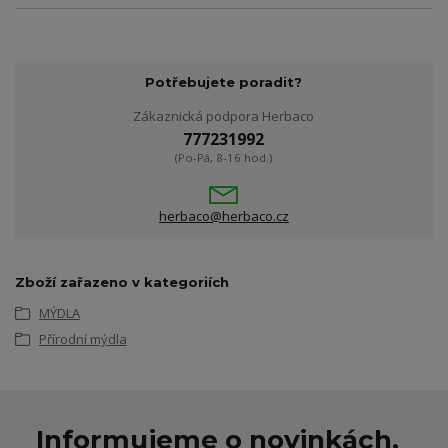
Potřebujete poradit?
Zákaznická podpora Herbaco
777231992
(Po-Pá, 8-16 hod.)
herbaco@herbaco.cz
Zboží zařazeno v kategoriích
MÝDLA
Přírodní mýdla
Informujeme o novinkách,